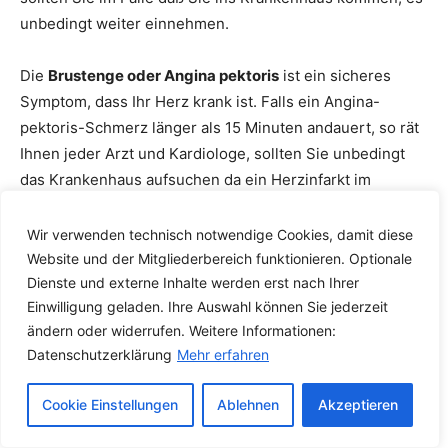
unbedingt weiter einnehmen.
Die
Brustenge oder Angina pektoris
ist ein sicheres
Symptom, dass Ihr Herz krank ist. Falls ein Angina-
pektoris-Schmerz länger als 15 Minuten andauert, so rät
Ihnen jeder Arzt und Kardiologe, sollten Sie unbedingt
das Krankenhaus aufsuchen da ein Herzinfarkt im
Anmarsch sei. Und zwar direkt, ohne Umweg über den
Hausarzt.
Wir verwenden technisch notwendige Cookies, damit diese
Website und der Mitgliederbereich funktionieren. Optionale
Das ist heute Standard. Leichte, und kurz andauernde
Dienste und externe Inhalte werden erst nach Ihrer
Einwilligung geladen. Ihre Auswahl können Sie jederzeit
Brustenge wird sehr häufig nicht ernst genommen,
ändern oder widerrufen. Weitere Informationen:
sowohl vom Patienten als auch nicht vom Arzt. Ihr
Datenschutzerklärung
Mehr erfahren
Hausarzt überweist Sie meist erst zum Kardiologen. Der
wird allerdings erst tätig, wenn im EKG oder im Blut
Cookie Einstellungen
Ablehnen
Akzeptieren
Auffälliges zu finden ist.