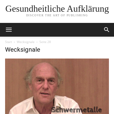
Gesundheitliche Aufklärung
DISCOVER THE ART OF PUBLISHING
Start
Wecksignale
Seite 28
Wecksignale