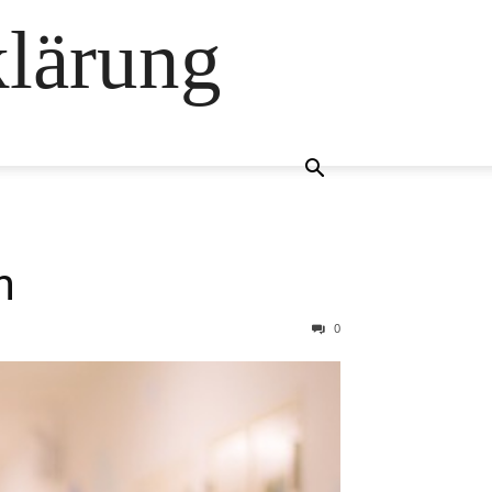
klärung
n
0