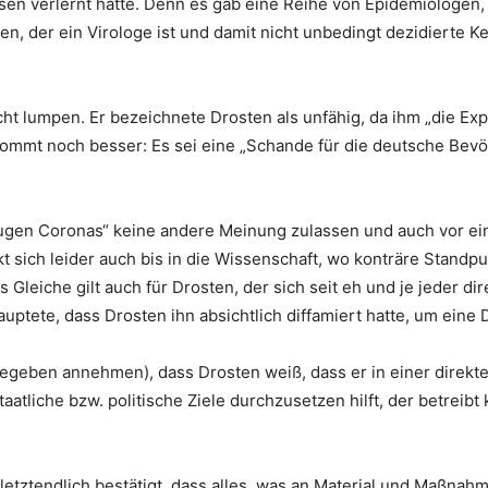
en verlernt hatte. Denn es gab eine Reihe von Epidemiologen, d
en, der ein Virologe ist und damit nicht unbedingt dezidierte K
ht lumpen. Er bezeichnete Drosten als unfähig, da ihm „die Exp
kommt noch besser: Es sei eine „Schande für die deutsche Bev
Zeugen Coronas“ keine andere Meinung zulassen und auch vor e
 sich leider auch bis in die Wissenschaft, wo konträre Standp
 Gleiche gilt auch für Drosten, der sich seit eh und je jeder di
auptete, dass Drosten ihn absichtlich diffamiert hatte, um eine
gegeben annehmen), dass Drosten weiß, dass er in einer direkt
aatliche bzw. politische Ziele durchzusetzen hilft, der betreibt
 letztendlich bestätigt, dass alles, was an Material und Maßnahm