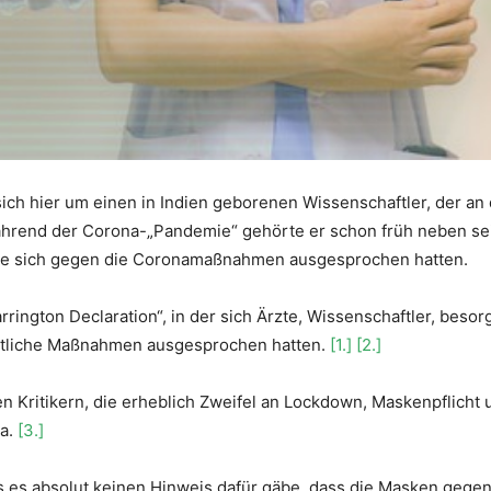
ich hier um einen in Indien geborenen Wissenschaftler, der an d
ährend der Corona-„Pandemie“ gehörte er schon früh neben sei
die sich gegen die Coronamaßnahmen ausgesprochen hatten.
Barrington Declaration“, in der sich Ärzte, Wissenschaftler, beso
liche Maßnahmen ausgesprochen hatten.
[1.]
[2.]
en Kritikern, die erheblich Zweifel an Lockdown, Maskenpflicht
ta.
[3.]
dass es absolut keinen Hinweis dafür gäbe, dass die Masken gege