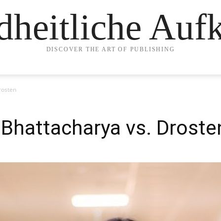
heitliche Auf
DISCOVER THE ART OF PUBLISHING
rosten
Bhattacharya vs. Droste