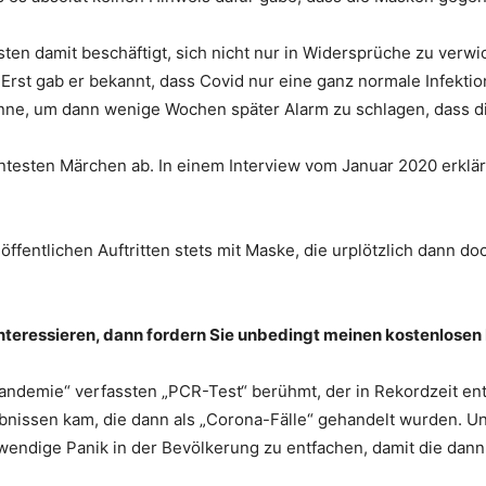
en damit beschäftigt, sich nicht nur in Widersprüche zu verw
Erst gab er bekannt, dass Covid nur eine ganz normale Infekti
ne, um dann wenige Wochen später Alarm zu schlagen, dass di
testen Märchen ab. In einem Interview vom Januar 2020 erklärt
fentlichen Auftritten stets mit Maske, die urplötzlich dann do
nteressieren, dann fordern Sie unbedingt meinen kostenlosen
andemie“ verfassten „PCR-Test“ berühmt, der in Rekordzeit en
ebnissen kam, die dann als „Corona-Fälle“ gehandelt wurden. Un
otwendige Panik in der Bevölkerung zu entfachen, damit die da