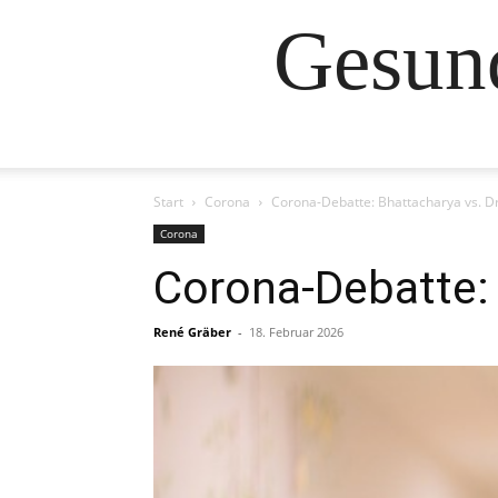
Gesund
Start
Corona
Corona-Debatte: Bhattacharya vs. D
Corona
Corona-Debatte: 
René Gräber
-
18. Februar 2026