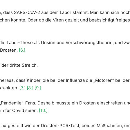
n, dass SARS-CoV-2 aus dem Labor stammt. Man kann sich noch d
chen konnte. Oder ob die Viren gezielt und beabsichtigt freige
die Labor-These als Unsinn und Verschwörungstheorie, und zwa
 Drosten.
[6.]
der dritte Streich.
 heraus, dass Kinder, die bei der Influenza die „Motoren“ bei de
rkrankten.
[7.]
[8.]
[9.]
 „Pandemie“-Fans. Deshalb musste ein Drosten einschreiten und
en für Covid seien.
[10.]
ft aufgestellt wie der Drosten-PCR-Test, beides Maßnahmen, um