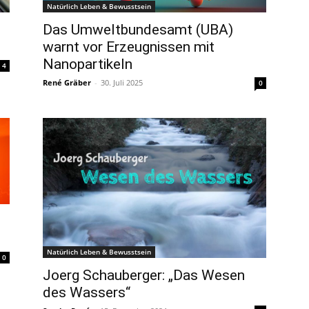
Natürlich Leben & Bewusstsein
Das Umweltbundesamt (UBA)
warnt vor Erzeugnissen mit
Nanopartikeln
4
René Gräber
-
30. Juli 2025
0
Natürlich Leben & Bewusstsein
0
Joerg Schauberger: „Das Wesen
des Wassers“