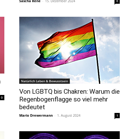
Sascha René
-
15. Dezember 2024
0
h
Natürlich Leben & Bewusstsein
Von LGBTQ bis Chakren: Warum die
0
Regenbogenflagge so viel mehr
bedeutet
Mario Drewermann
-
1. August 2024
1