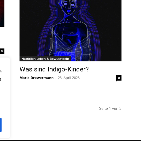
“
0
Natürlich Leben & Bewusstsein
Was sind Indigo-Kinder?
e
Mario Drewermann
-
23. April 2023
0
e
Seite 1 von 5