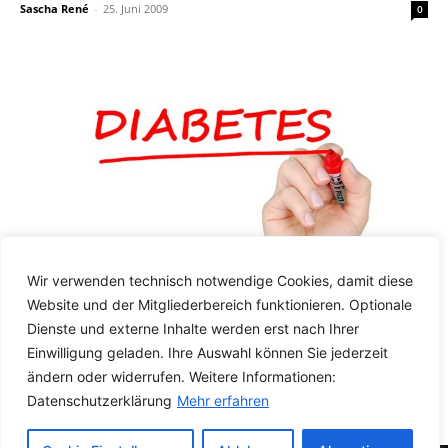
Sascha René
-
25. Juni 2009
0
Wir verwenden technisch notwendige Cookies, damit diese
Website und der Mitgliederbereich funktionieren. Optionale
Gesundheit & Alternative Medizin
Dienste und externe Inhalte werden erst nach Ihrer
Ursachen und Heilung von Diabetes
Einwilligung geladen. Ihre Auswahl können Sie jederzeit
Sascha René
-
17. Mai 2009
1
ändern oder widerrufen. Weitere Informationen:
Datenschutzerklärung
Mehr erfahren