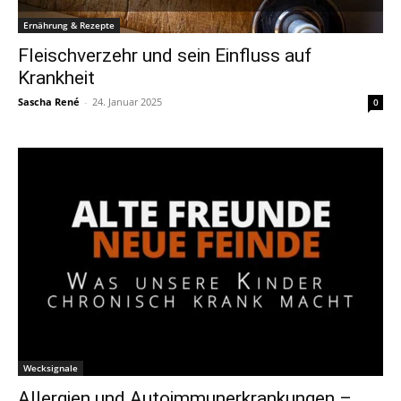
Ernährung & Rezepte
Fleischverzehr und sein Einfluss auf
Krankheit
Sascha René
-
24. Januar 2025
0
Wecksignale
Allergien und Autoimmunerkrankungen –