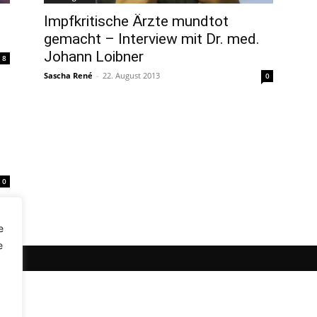
Impfkritische Ärzte mundtot
gemacht – Interview mit Dr. med.
Johann Loibner
8
Sascha René
-
22. August 2013
0
0
e
e