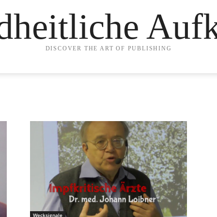
heitliche Auf
DISCOVER THE ART OF PUBLISHING
Wecksignale