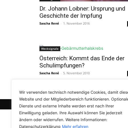
Dr. Johann Loibner: Ursprung und
Geschichte der Impfung
Sascha René
-
1. November 2016
Wecksignale
Österreich: Kommt das Ende der
Schulimpfungen?
Sascha René
-
5. November 2010
Wir verwenden technisch notwendige Cookies, damit dies
Website und der Mitgliederbereich funktionieren. Optional
© Newspaper WordPress Theme by TagDiv
Dienste und externe Inhalte werden erst nach Ihrer
Einwilligung geladen. Ihre Auswahl können Sie jederzeit
ändern oder widerrufen. Weitere Informationen:
Datenschutzerklärung
Mehr erfahren