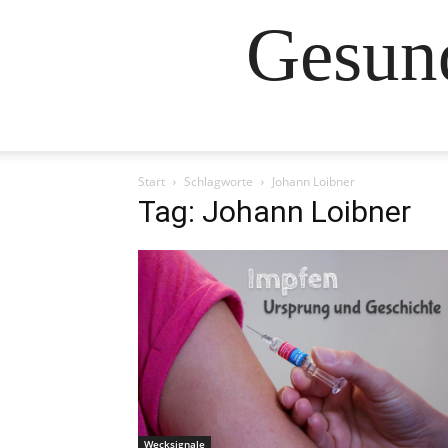
Gesund
Start
Schlagworte
Johann Loibner
Tag: Johann Loibner
Wecksignale