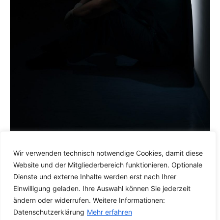
Wir verwenden technisch notwendige Cookies, damit diese
Gesundheit & Alternative Medizin
Website und der Mitgliederbereich funktionieren. Optionale
Schulmedizin – immer noch dritthäufigste
Dienste und externe Inhalte werden erst nach Ihrer
Todesursache?
Einwilligung geladen. Ihre Auswahl können Sie jederzeit
René Gräber
-
25. Oktober 2022
0
ändern oder widerrufen. Weitere Informationen:
Datenschutzerklärung
Mehr erfahren