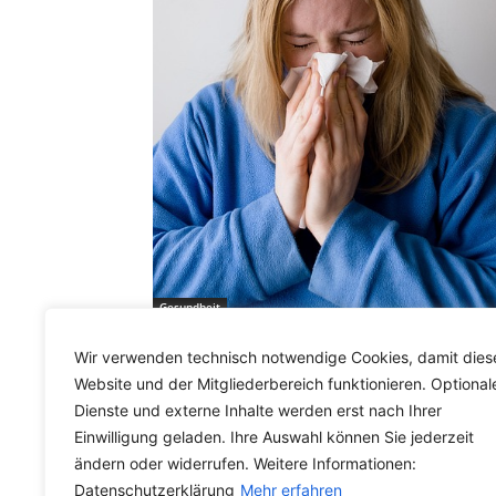
Gesundheit
Sommer-Erkältungen /
Wir verwenden technisch notwendige Cookies, damit dies
Sommergrippe auf Rekordniveau:
Website und der Mitgliederbereich funktionieren. Optional
Was wirklich dahintersteckt
Dienste und externe Inhalte werden erst nach Ihrer
René Gräber
-
19. August 2024
Einwilligung geladen. Ihre Auswahl können Sie jederzeit
ändern oder widerrufen. Weitere Informationen:
Datenschutzerklärung
Mehr erfahren