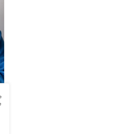
e
e
0