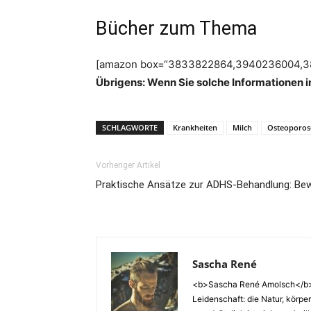
Bücher zum Thema
[amazon box=“3833822864,3940236004,389
Übrigens: Wenn Sie solche Informationen i
SCHLAGWORTE
Krankheiten
Milch
Osteoporos
Vorheriger Artikel
Praktische Ansätze zur ADHS-Behandlung: Be
Sascha René
<b>Sascha René Amolsch</b> W
Leidenschaft: die Natur, körp