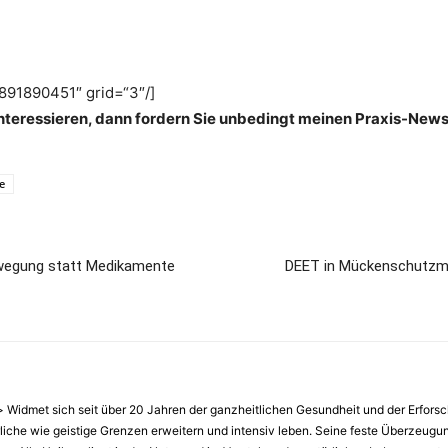
1890451″ grid=“3″/]
nteressieren, dann fordern Sie unbedingt meinen Praxis-News
e
wegung statt Medikamente
DEET in Mückenschutzmit
idmet sich seit über 20 Jahren der ganzheitlichen Gesundheit und der Erfors
erliche wie geistige Grenzen erweitern und intensiv leben. Seine feste Überzeug