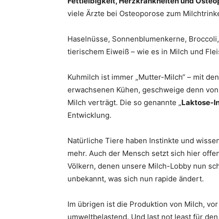
Fettleibigkeit, Herzkrankheiten und Oste
viele Ärzte bei Osteoporose zum Milchtrink
Haselnüsse, Sonnenblumenkerne, Broccoli, 
tierischem Eiweiß – wie es in Milch und Fle
Kuhmilch ist immer „Mutter-Milch“ – mit de
erwachsenen Kühen, geschweige denn von M
Milch verträgt. Die so genannte „
Laktose-I
Entwicklung.
Natürliche Tiere haben Instinkte und wisse
mehr. Auch der Mensch setzt sich hier off
Völkern, denen unsere Milch-Lobby nun sch
unbekannt, was sich nun rapide ändert.
Im übrigen ist die Produktion von Milch, v
umweltbelastend. Und last not least für de