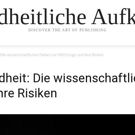
heitliche Auf
DISCOVER THE ART OF PUBLISHING
Die wissenschaftlichen Fakten zur Milch-Lüge und ihre Risiken
heit: Die wissenschaftli
hre Risiken