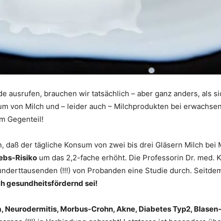
de ausrufen, brauchen wir tatsächlich – aber ganz anders, als si
um von Milch und – leider auch – Milchprodukten bei erwach
im Gegenteil!
n, daß der tägliche Konsum von zwei bis drei Gläsern Milch be
ebs-Risiko
um das 2,2-fache erhöht. Die Professorin Dr. med. K.
hunderttausenden (!!!) von Probanden eine Studie durch. Seitd
h gesundheitsfördernd sei!
 Neurodermitis, Morbus-Crohn, Akne, Diabetes Typ2, Blasen-