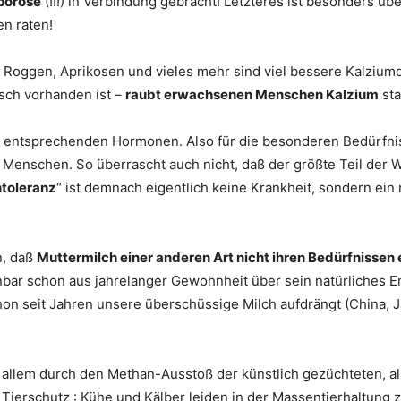
oporose
(!!!) in Verbindung gebracht! Letzteres ist besonders 
en raten!
Roggen, Aprikosen und vieles mehr sind viel bessere Kalziumq
isch vorhanden ist –
raubt erwachsenen Menschen Kalzium
sta
n entsprechenden Hormonen. Also für die besonderen Bedürfniss
enschen. So überrascht auch nicht, daß der größte Teil der 
ntoleranz
“ ist demnach eigentlich keine Krankheit, sondern ei
n, daß
Muttermilch einer anderen Art nicht ihren Bedürfnissen 
enbar schon aus jahrelanger Gewohnheit über sein natürliches 
on seit Jahren unsere überschüssige Milch aufdrängt (China, J
or allem durch den Methan-Ausstoß der künstlich gezüchteten,
n Tierschutz : Kühe und Kälber leiden in der Massentierhaltun