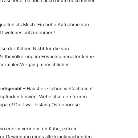
überraschend, da doch auch heute noch immer
uellen als Milch. Ein hohe Aufnahme von
tt welches aufzunehmen!
e der Kälber. Nicht für die von
Weltbevölkerung im Erwachsenenalter keine
n normaler Vorgang menschlicher
entspricht
– Haustiere schon vielfach nicht
Empfinden hinweg. Wehe also den fernen
apan)! Dort war bislang Osteoporose
 also enorm vermehrten Kühe, extrem
g zur Gewinnung eines alle krankmachenden