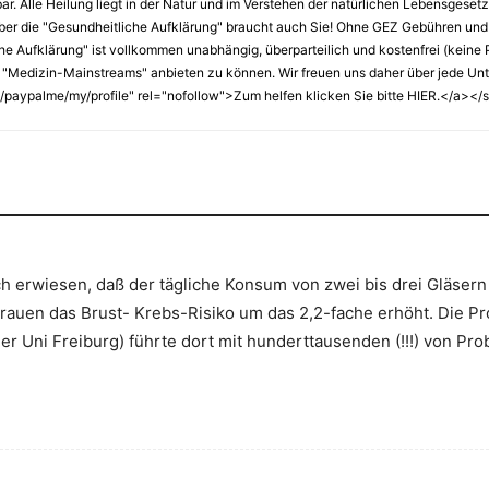
lbar. Alle Heilung liegt in der Natur und im Verstehen der natürlichen Lebensgese
ber die "Gesundheitliche Aufklärung" braucht auch Sie! Ohne GEZ Gebühren und
Aufklärung" ist vollkommen unabhängig, überparteilich und kostenfrei (keine Pay
 "Medizin-Mainstreams" anbieten zu können. Wir freuen uns daher über jede Unter
paypalme/my/profile" rel="nofollow">Zum helfen klicken Sie bitte HIER.</a></
ch erwiesen, daß der tägliche Konsum von zwei bis drei Gläsern
rauen das Brust- Krebs-Risiko um das 2,2-fache erhöht. Die Pro
der Uni Freiburg) führte dort mit hunderttausenden (!!!) von Pr