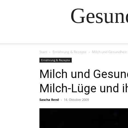
Gesund
Start
Ernährung & Rezepte
Milch und Gesundheit: 
Ernährung & Rezepte
Milch und Gesund
Milch-Lüge und i
Sascha René
-
14. Oktober 2009