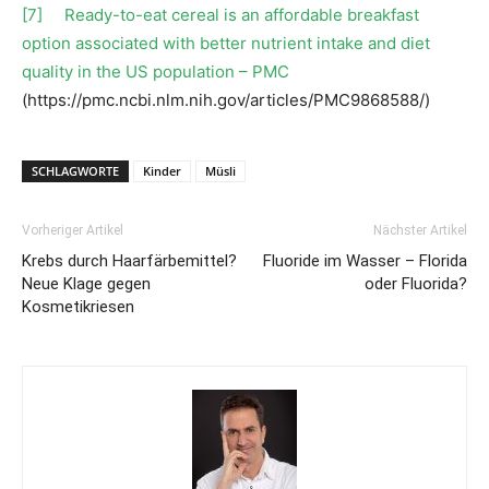
[7]
Ready-to-eat cereal is an affordable breakfast
option associated with better nutrient intake and diet
quality in the US population – PMC
(https://pmc.ncbi.nlm.nih.gov/articles/PMC9868588/)
SCHLAGWORTE
Kinder
Müsli
Vorheriger Artikel
Nächster Artikel
Krebs durch Haarfärbemittel?
Fluoride im Wasser – Florida
Neue Klage gegen
oder Fluorida?
Kosmetikriesen