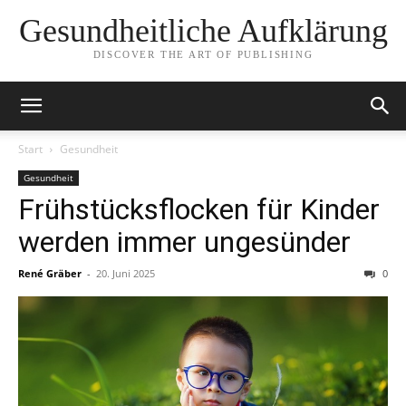
Gesundheitliche Aufklärung
DISCOVER THE ART OF PUBLISHING
Start
Gesundheit
Gesundheit
Frühstücksflocken für Kinder
werden immer ungesünder
René Gräber
-
20. Juni 2025
0