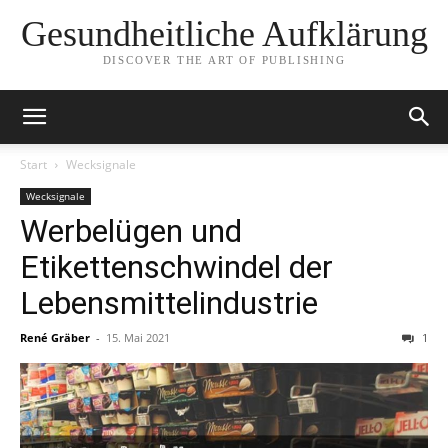
Gesundheitliche Aufklärung
DISCOVER THE ART OF PUBLISHING
Start
Wecksignale
Wecksignale
Werbelügen und
Etikettenschwindel der
Lebensmittelindustrie
René Gräber
-
15. Mai 2021
1