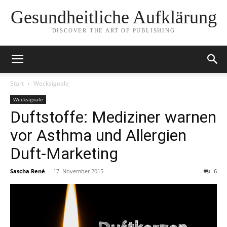
Gesundheitliche Aufklärung
DISCOVER THE ART OF PUBLISHING
Start
Wecksignale
Wecksignale
Duftstoffe: Mediziner warnen
vor Asthma und Allergien
Duft-Marketing
Sascha René
-
17. November 2015
6