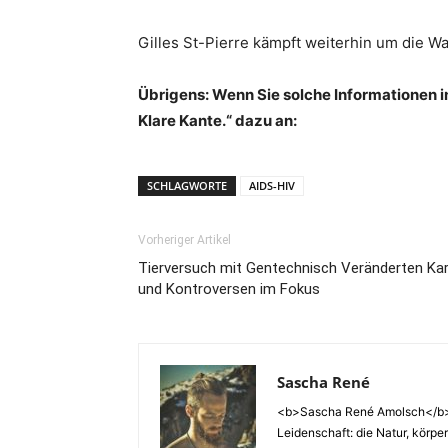
Gilles St-Pierre kämpft weiterhin um die W
Übrigens: Wenn Sie solche Informationen i
Klare Kante.“ dazu an:
SCHLAGWORTE
AIDS-HIV
Vorheriger Artikel
Tierversuch mit Gentechnisch Veränderten Kar
und Kontroversen im Fokus
Sascha René
<b>Sascha René Amolsch</b> W
Leidenschaft: die Natur, körp