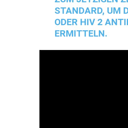
STANDARD, UM D
ODER HIV 2 ANT
ERMITTELN.