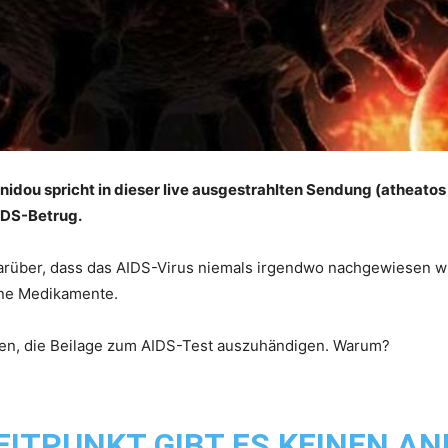
nidou spricht in dieser live ausgestrahlten Sendung (atheato
IDS-Betrug.
darüber, dass das AIDS-Virus niemals irgendwo nachgewiesen w
hne Medikamente.
ten, die Beilage zum AIDS-Test auszuhändigen. Warum?
EITPUNKT GIBT ES KEINEN 