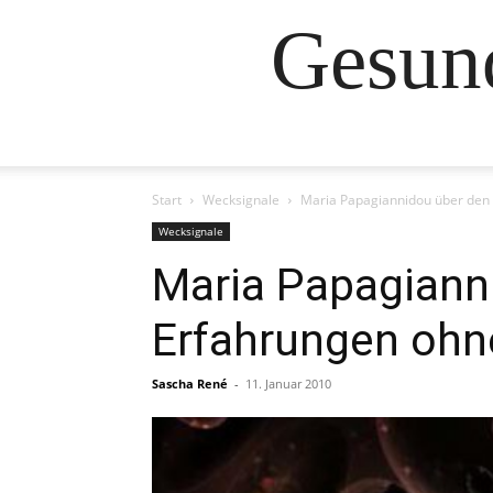
Gesund
Start
Wecksignale
Maria Papagiannidou über den
Wecksignale
Maria Papagianni
Erfahrungen oh
Sascha René
-
11. Januar 2010