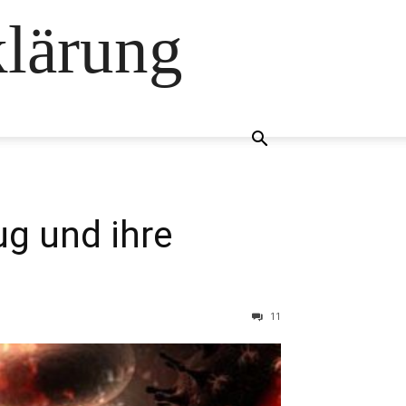
klärung
g und ihre
11