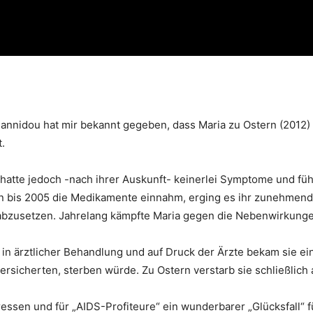
iannidou hat mir bekannt gegeben, dass Maria zu Ostern (2012) 
.
hatte jedoch -nach ihrer Auskunft- keinerlei Symptome und fühl
n bis 2005 die Medikamente einnahm, erging es ihr zunehmend 
 abzusetzen. Jahrelang kämpfte Maria gegen die Nebenwirkung
n ärztlicher Behandlung und auf Druck der Ärzte bekam sie ei
r versicherten, sterben würde. Zu Ostern verstarb sie schließli
ssen und für „AIDS-Profiteure“ ein wunderbarer „Glücksfall“ fü