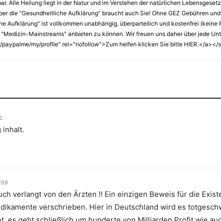
lbar. Alle Heilung liegt in der Natur und im Verstehen der natürlichen Lebensgese
ber die "Gesundheitliche Aufklärung" braucht auch Sie! Ohne GEZ Gebühren und
Aufklärung" ist vollkommen unabhängig, überparteilich und kostenfrei (keine Pay
 "Medizin-Mainstreams" anbieten zu können. Wir freuen uns daher über jede Unter
paypalme/my/profile" rel="nofollow">Zum helfen klicken Sie bitte HIER.</a></
5
inhalt.
:59
uch verlangt von den Ärzten !! Ein einzigen Beweis für die Exis
dikamente verschrieben. Hier in Deutschland wird es totgesch
, es geht schließlich um hunderte von Milliarden Profit wie a