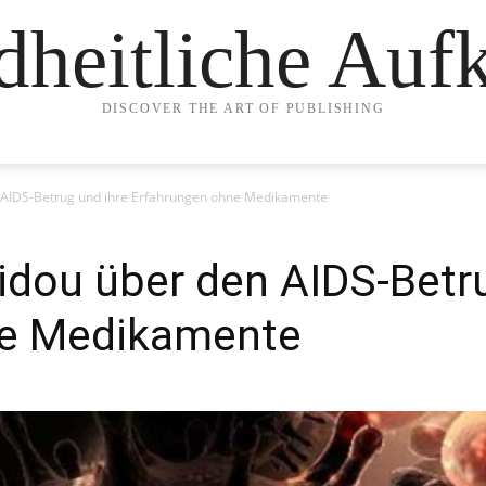
heitliche Auf
DISCOVER THE ART OF PUBLISHING
 AIDS-Betrug und ihre Erfahrungen ohne Medikamente
dou über den AIDS-Betru
ne Medikamente