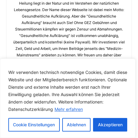
Heilung liegt in der Natur und im Verstehen der natürlichen
Lebensgesetze. Der Name dieser Webseite ist dabei mein Motto:
Gesundheitliche Aufklärung. Aber die "Gesundheitliche
Aufklärung" braucht auch Sie! Ohne GEZ Gebühren und
Steuermillionen kämpfen wir gegen Zensur und Abmahnungen.
"Gesundheitliche Aufklärung" ist vollkommen unabhängig,
überparteilich und kostenfrei (keine Paywall). Wir investieren viel
Zeit, Geld und Arbeit, um ihnen Beiträge jenseits des "Medizin-
Mainstreams" anbieten zu können. Wir freuen uns daher über
jede Unterstützung! Helfen Sie bitte mit! <a
href="https://www.paypal.com/paypalme/my/profile"
Wir verwenden technisch notwendige Cookies, damit diese
rel="nofollow">Zum helfen klicken Sie bitte HIER.</a></strong>
Website und der Mitgliederbereich funktionieren. Optionale
Dienste und externe Inhalte werden erst nach Ihrer
Einwilligung geladen. Ihre Auswahl können Sie jederzeit
ändern oder widerrufen. Weitere Informationen:
2 Kommentare
Datenschutzerklärung
Mehr erfahren
B.Z.
Cookie Einstellungen
Ablehnen
Akzeptieren
10. Februar 2012 Beim 12:55
Alter ! Als ich den text gelesen habe war ich