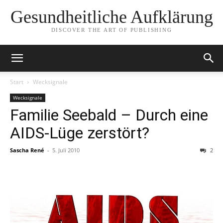
Gesundheitliche Aufklärung
DISCOVER THE ART OF PUBLISHING
Start
Wecksignale
Wecksignale
Familie Seebald – Durch eine
AIDS-Lüge zerstört?
Sascha René
-
5. Juli 2010
2