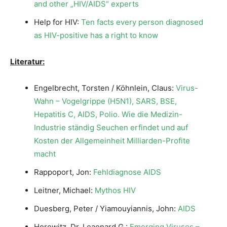
and other „HIV/AIDS“ experts
Help for HIV:
Ten facts every person diagnosed
as HIV-positive has a right to know
Literatur:
Engelbrecht, Torsten / Köhnlein, Claus:
Virus-
Wahn – Vogelgrippe (H5N1), SARS, BSE,
Hepatitis C, AIDS, Polio. Wie die Medizin-
Industrie ständig Seuchen erfindet und auf
Kosten der Allgemeinheit Milliarden-Profite
macht
Rappoport, Jon:
Fehldiagnose AIDS
Leitner, Michael:
Mythos HIV
Duesberg, Peter / Yiamouyiannis, John:
AIDS
Horowitz, Dr. Leaonard G.:
Emerging Viruses –