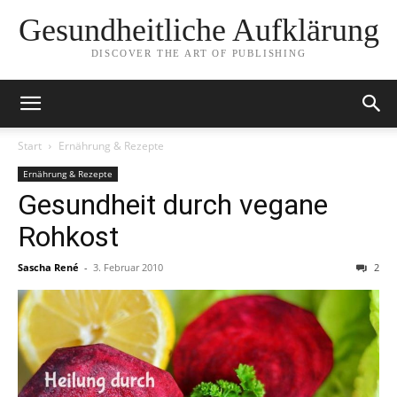
Gesundheitliche Aufklärung
DISCOVER THE ART OF PUBLISHING
Start
Ernährung & Rezepte
Ernährung & Rezepte
Gesundheit durch vegane
Rohkost
Sascha René
-
3. Februar 2010
2