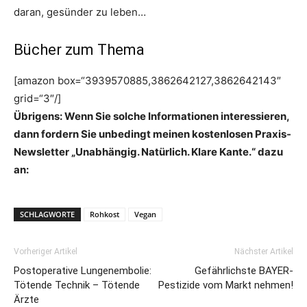
daran, gesünder zu leben…
Bücher zum Thema
[amazon box=“3939570885,3862642127,3862642143″
grid=“3″/]
Übrigens: Wenn Sie solche Informationen interessieren,
dann fordern Sie unbedingt meinen kostenlosen Praxis-
Newsletter „Unabhängig. Natürlich. Klare Kante.“ dazu
an:
SCHLAGWORTE
Rohkost
Vegan
Vorheriger Artikel
Nächster Artikel
Postoperative Lungenembolie:
Gefährlichste BAYER-
Tötende Technik – Tötende
Pestizide vom Markt nehmen!
Ärzte