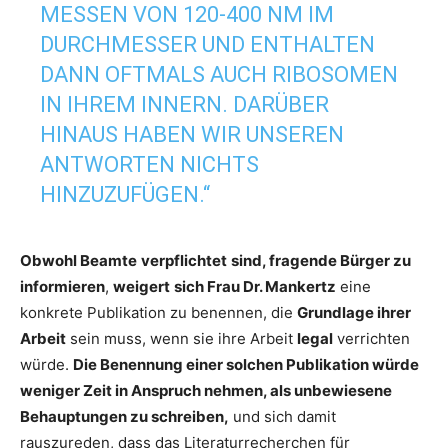
ESSEN VON 120-400 NM IM D
URCHMESSER UND ENTHALTEN D
ANN OFTMALS AUCH RIBOSOMEN I
N IHREM INNERN. DARÜBER H
INAUS HABEN WIR UNSEREN A
NTWORTEN NICHTS H
INZUZUFÜGEN.“
Obwohl Beamte
verpflichtet
sind, fragende Bürger zu
informieren
,
weigert
sich Frau Dr. Mankertz
eine
konkrete Publikation zu benennen, die
Grundlage ihrer
Arbeit
sein muss, wenn sie ihre Arbeit
legal
verrichten
würde.
Die Benennung einer solchen Publikation würde
weniger Zeit in Anspruch nehmen, als unbewiesene
Behauptungen zu schreiben,
und sich damit
rauszureden, dass das Literaturrecherchen für