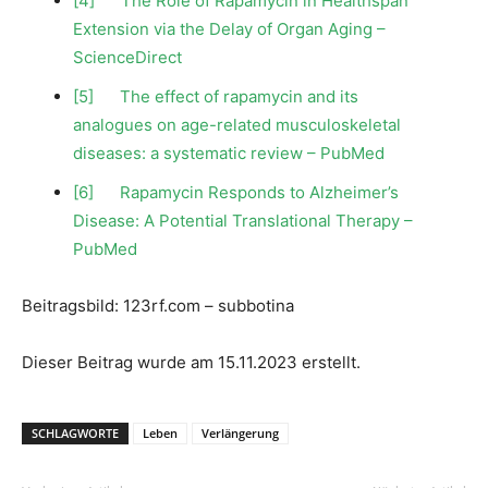
[4]
The Role of Rapamycin in Healthspan
Extension via the Delay of Organ Aging –
ScienceDirect
[5]
The effect of rapamycin and its
analogues on age-related musculoskeletal
diseases: a systematic review – PubMed
[6]
Rapamycin Responds to Alzheimer’s
Disease: A Potential Translational Therapy –
PubMed
Beitragsbild: 123rf.com – subbotina
Dieser Beitrag wurde am 15.11.2023 erstellt.
SCHLAGWORTE
Leben
Verlängerung