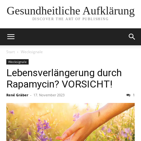
Gesundheitliche Aufklärung
DISCOVER THE ART OF PUBLISHING
Start
Wecksignale
Wecksignale
Lebensverlängerung durch
Rapamycin? VORSICHT!
René Gräber
-
17. November 2023
1