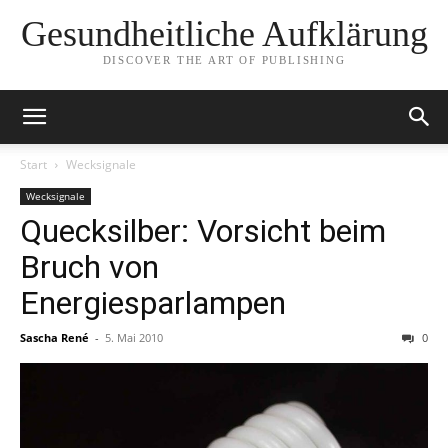
Gesundheitliche Aufklärung
DISCOVER THE ART OF PUBLISHING
Start
Wecksignale
Wecksignale
Quecksilber: Vorsicht beim
Bruch von
Energiesparlampen
Sascha René
-
5. Mai 2010
0