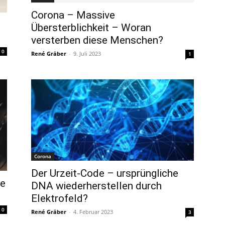
Corona – Massive
Übersterblichkeit – Woran
versterben diese Menschen?
0
René Gräber
-
9. Juli 2023
1
Corona
Der Urzeit-Code – ursprüngliche
he
DNA wiederherstellen durch
Elektrofeld?
0
René Gräber
-
4. Februar 2023
3