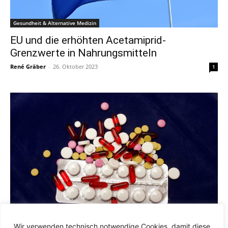
Gesundheit & Alternative Medizin
EU und die erhöhten Acetamiprid-
Grenzwerte in Nahrungsmitteln
René Gräber
-
26. Oktober 2023
1
Wir verwenden technisch notwendige Cookies, damit diese
Ernährung & Rezepte