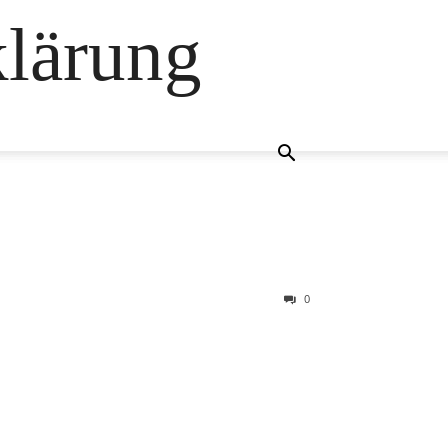
klärung
0