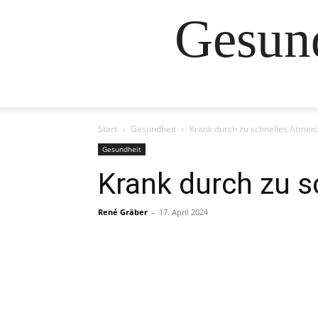
Gesund
Start
Gesundheit
Krank durch zu schnelles Atmen
Gesundheit
Krank durch zu 
René Gräber
-
17. April 2024