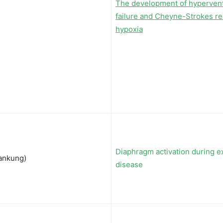
The development of hyperventil
failure and Cheyne-Strokes res
hypoxia
Diaphragm activation during e
ankung)
disease