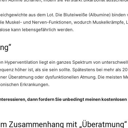
leichgewichte aus dem Lot. Die Bluteiweiße (Albumine) binden v
gt die Muskel- und Nerven-Funktionen, wodurch Muskelkrämpfe
kalose kann lebensgefährlich werden.
ung“
n Hyperventilation liegt ein ganzes Spektrum von unterschwe
uenz höher ist, als sie sein sollte. Spätestens bei mehr als 20
iner Überatmung oder dysfunktionellen Atmung. Die meisten Men
hronischen Erkrankungen.
nteressieren, dann fordern Sie unbedingt meinen kostenlosen
 im Zusammenhang mit „Überatmung“