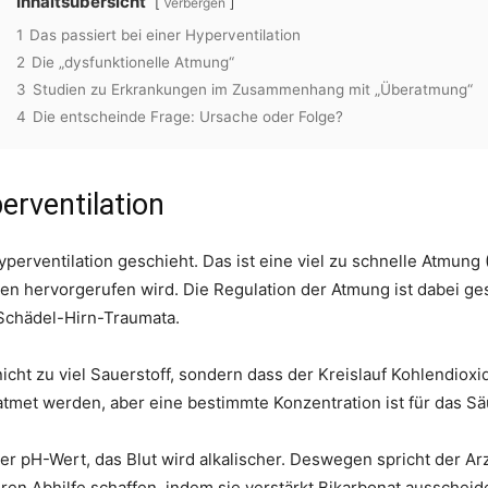
Inhaltsübersicht
Verbergen
1
Das passiert bei einer Hyperventilation
2
Die „dysfunktionelle Atmung“
3
Studien zu Erkrankungen im Zusammenhang mit „Überatmung“
4
Die entscheinde Frage: Ursache oder Folge?
erventilation
yperventilation geschieht. Das ist eine viel zu schnelle Atmun
en hervorgerufen wird. Die Regulation der Atmung ist dabei ges
Schädel-Hirn-Traumata.
nicht zu viel Sauerstoff, sondern dass der Kreislauf Kohlendioxi
tmet werden, aber eine bestimmte Konzentration ist für das S
der pH-Wert, das Blut wird alkalischer. Deswegen spricht der Arz
en Abhilfe schaffen, indem sie verstärkt Bikarbonat ausscheid