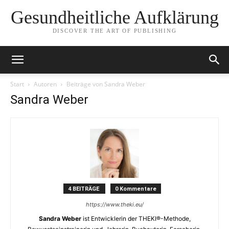
Gesundheitliche Aufklärung
DISCOVER THE ART OF PUBLISHING
Start
Autoren
Beiträge von Sandra Weber
Sandra Weber
4 BEITRÄGE
0 Kommentare
https://www.theki.eu/
Sandra Weber
ist Entwicklerin der THEKI®-Methode,