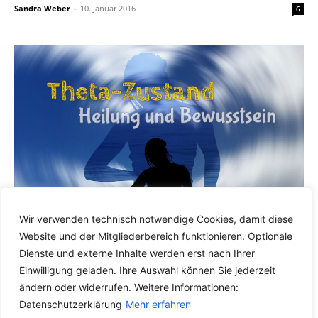
Sandra Weber
-
10. Januar 2016
6
Wir verwenden technisch notwendige Cookies, damit diese
Gesundheit & Alternative Medizin
Website und der Mitgliederbereich funktionieren. Optionale
Der Theta-Zustand – Zugriff auf das
Dienste und externe Inhalte werden erst nach Ihrer
Unterbewusstsein
Einwilligung geladen. Ihre Auswahl können Sie jederzeit
Sandra Weber
-
16. Mai 2014
5
ändern oder widerrufen. Weitere Informationen:
Datenschutzerklärung
Mehr erfahren