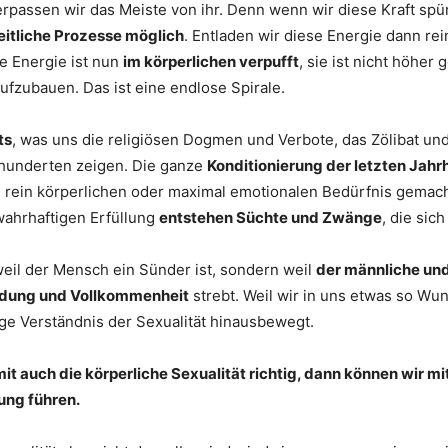
 verpassen wir das Meiste von ihr. Denn wenn wir diese Kraft s
heitliche Prozesse möglich
. Entladen wir diese Energie dann rei
ie Energie ist nun
im körperlichen verpufft
, sie ist nicht höhe
raufzubauen. Das ist eine endlose Spirale.
ts
, was uns die religiösen Dogmen und Verbote, das Zölibat und
rhunderten zeigen. Die ganze
Konditionierung der letzten Jah
 rein körperlichen oder maximal emotionalen Bedürfnis gemach
wahrhaftigen Erfüllung
entstehen Süchte und Zwänge
, die sic
 weil der Mensch ein Sünder ist, sondern weil
der männliche und
dung und Vollkommenheit
strebt. Weil wir in uns etwas so W
ige Verständnis der Sexualität hinausbewegt.
t auch die körperliche Sexualität richtig, dann können wir mit 
lung führen.