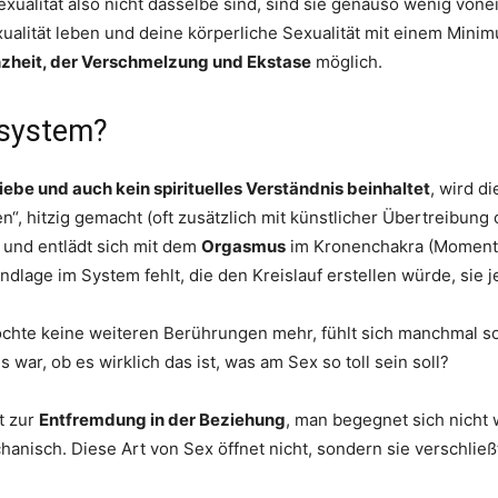
xualität also nicht dasselbe sind, sind sie genauso wenig von
ualität leben und deine körperliche Sexualität mit einem Minim
nzheit, der Verschmelzung und Ekstase
möglich.
esystem?
Liebe und auch kein spirituelles Verständnis beinhaltet
, wird d
ben“, hitzig gemacht (oft zusätzlich mit künstlicher Übertreibu
 und entlädt sich mit dem
Orgasmus
im Kronenchakra (Moment 
undlage im System fehlt, die den Kreislauf erstellen würde, sie 
öchte keine weiteren Berührungen mehr, fühlt sich manchmal s
 war, ob es wirklich das ist, was am Sex so toll sein soll?
t zur
Entfremdung in der Beziehung
, man begegnet sich nicht 
hanisch. Diese Art von Sex öffnet nicht, sondern sie verschließ