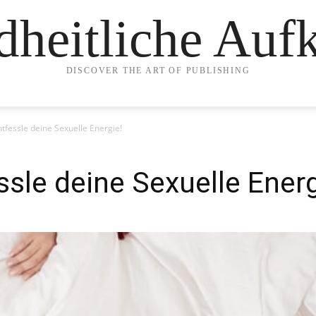
heitliche Auf
DISCOVER THE ART OF PUBLISHING
ntfessle deine Sexuelle Energie!
ssle deine Sexuelle Energ