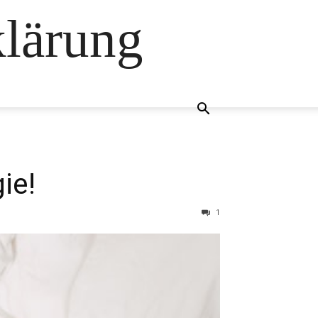
klärung
ie!
1