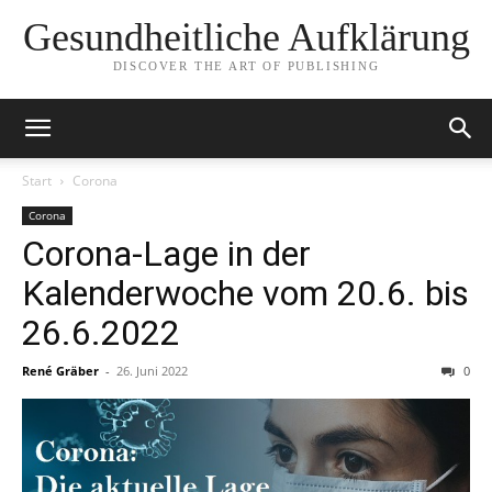
Gesundheitliche Aufklärung
DISCOVER THE ART OF PUBLISHING
Start
Corona
Corona
Corona-Lage in der
Kalenderwoche vom 20.6. bis
26.6.2022
René Gräber
-
26. Juni 2022
0