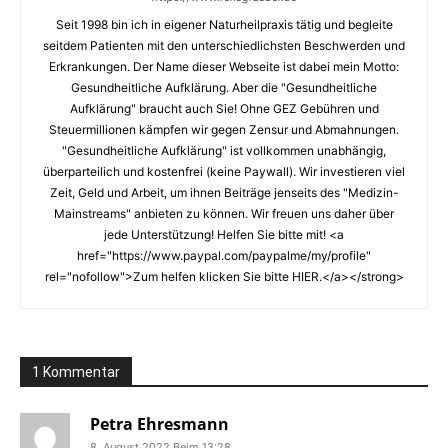
Seit 1998 bin ich in eigener Naturheilpraxis tätig und begleite
seitdem Patienten mit den unterschiedlichsten Beschwerden und
Erkrankungen. Der Name dieser Webseite ist dabei mein Motto:
Gesundheitliche Aufklärung. Aber die "Gesundheitliche
Aufklärung" braucht auch Sie! Ohne GEZ Gebühren und
Steuermillionen kämpfen wir gegen Zensur und Abmahnungen.
"Gesundheitliche Aufklärung" ist vollkommen unabhängig,
überparteilich und kostenfrei (keine Paywall). Wir investieren viel
Zeit, Geld und Arbeit, um ihnen Beiträge jenseits des "Medizin-
Mainstreams" anbieten zu können. Wir freuen uns daher über
jede Unterstützung! Helfen Sie bitte mit! <a
href="https://www.paypal.com/paypalme/my/profile"
rel="nofollow">Zum helfen klicken Sie bitte HIER.</a></strong>
1 Kommentar
Petra Ehresmann
8. August 2022 Beim 13:28