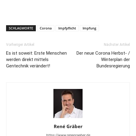
SCHLAGWORTE
Corona
Impfpflicht
Impfung
Vorheriger Artikel
Nächster Artikel
Es ist soweit: Erste Menschen
Der neue Corona Herbst- /
werden direkt mittels
Winterplan der
Gentechnik verändert!
Bundesregierung
René Gräber
https://www.renegraeber.de