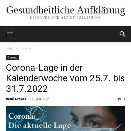
Gesundheitliche Aufklärung
DISCOVER THE ART OF PUBLISHING
Start
Corona
Corona
Corona-Lage in der
Kalenderwoche vom 25.7. bis
31.7.2022
René Gräber
-
31. Juli 2022
1