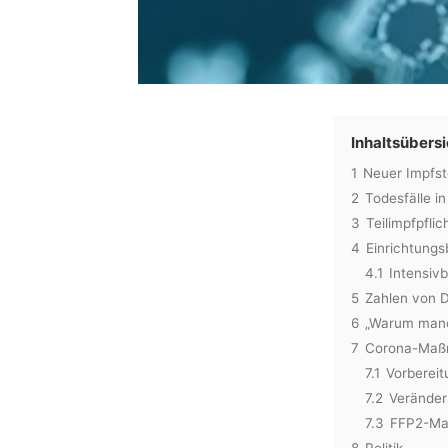
Inhaltsübersi
1
Neuer Impfst
2
Todesfälle i
3
Teilimpfpfli
4
Einrichtungs
4.1
Intensiv
5
Zahlen von D
6
„Warum manc
7
Corona-Ma
7.1
Vorbereit
7.2
Verände
7.3
FFP2-Mas
8
Politik