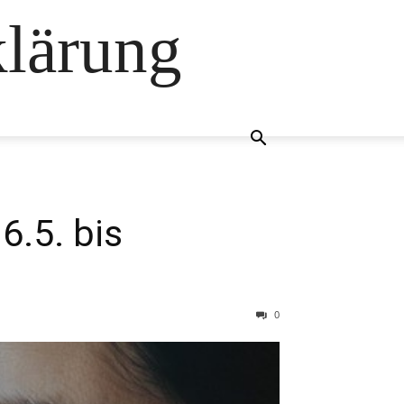
klärung
.5. bis
0