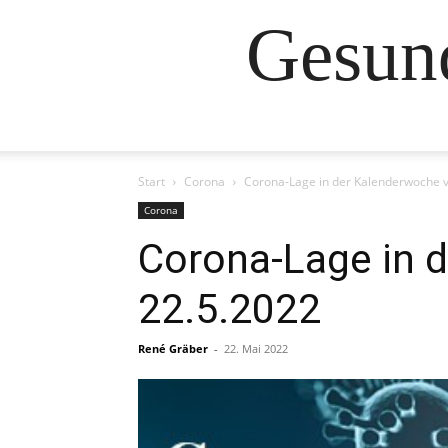
Gesund
Start
Corona
Corona-Lage in der Kalenderwoche v
Corona
Corona-Lage in 
22.5.2022
René Gräber
-
22. Mai 2022