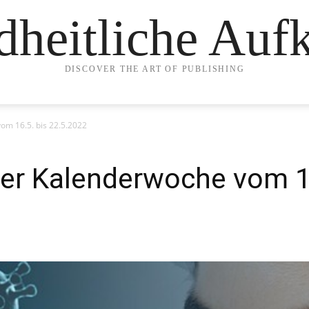
heitliche Auf
DISCOVER THE ART OF PUBLISHING
om 16.5. bis 22.5.2022
der Kalenderwoche vom 16