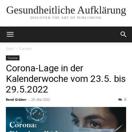
Gesundheitliche Aufklärung
DISCOVER THE ART OF PUBLISHING
Start
Corona
Corona
Corona-Lage in der
Kalenderwoche vom 23.5. bis
29.5.2022
René Gräber
-
29. Mai 2022
0