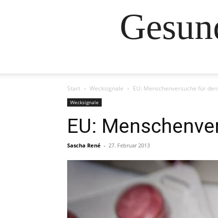
Gesund
Start
Wecksignale
EU: Menschenversuche für den
Wecksignale
EU: Menschenver
Sascha René
-
27. Februar 2013