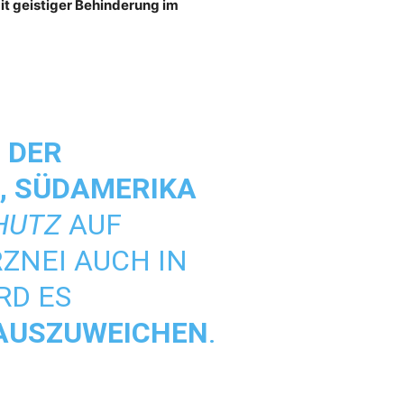
t geistiger Behin­derung im
 DER
N, SÜDAMERIKA
HUTZ
AUF
ZNEI AUCH IN
RD ES
“ AUSZUWEICHEN
.