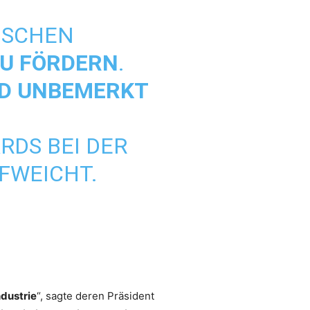
NSCHEN
ZU FÖRDERN
.
ND UNBEMERKT
RDS BEI DER
FWEICHT.
ndustrie
“, sagte deren Präsident