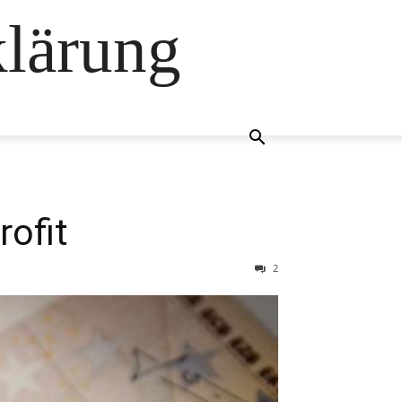
klärung
ofit
2