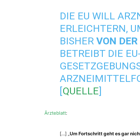
DIE EU WILL A
ERLEICHTERN, 
BISHER
VON DER
BETREIBT DIE E
GESETZGEBUNGSV
ARZNEIMITTELF
[
QUELLE
]
Ärzteblatt
:
[…] „
Um Fortschritt geht es gar nic