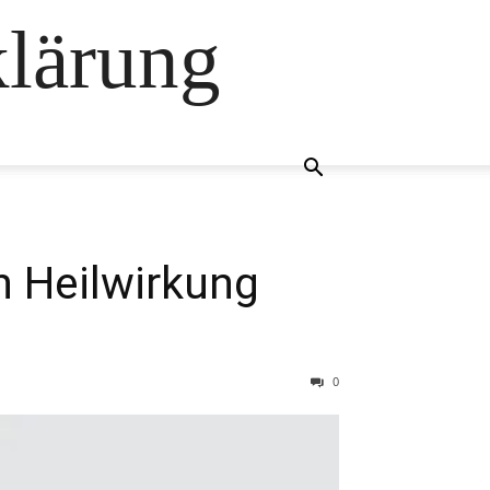
klärung
n Heilwirkung
0