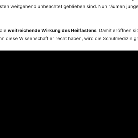
sten weitgehend unbeachtet geblieben sind. Nun räumen jung
 die
weitreichende Wirkung des Heilfastens
. Damit eröffnen s
nn diese Wissenschaftler recht haben, wird die Schulmedizin 