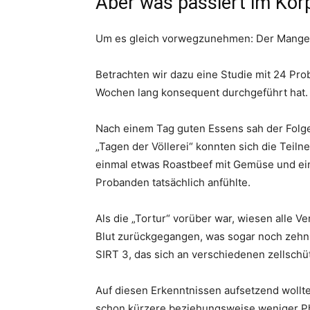
Aber was passiert im Körp
Um es gleich vorwegzunehmen: Der Mangel 
Betrachten wir dazu eine Studie mit 24 Pro
Wochen lang konsequent durchgeführt hat. 
Nach einem Tag guten Essens sah der Folget
„Tagen der Völlerei“ konnten sich die Tei
einmal etwas Roastbeef mit Gemüse und ein 
Probanden tatsächlich anfühlte.
Als die „Tortur“ vorüber war, wiesen alle
Blut zurückgegangen, was sogar noch zehn 
SIRT 3, das sich an verschiedenen zellschü
Auf diesen Erkenntnissen aufsetzend wollt
schon kürzere beziehungsweise weniger Pha