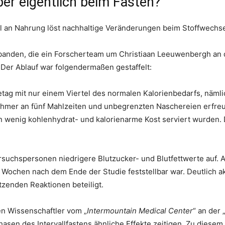
er eigentlich beim Fasten?
an Nahrung löst nachhaltige Veränderungen beim Stoffwechse
banden, die ein Forscherteam um Christiaan Leeuwenbergh an der 
Der Ablauf war folgendermaßen gestaffelt:
ag mit nur einem Viertel des normalen Kalorienbedarfs, nämli
lnehmer an fünf Mahlzeiten und unbegrenzten Naschereien erfr
wenig kohlenhydrat- und kalorienarme Kost serviert wurden. Das
 Versuchspersonen niedrigere Blutzucker- und Blutfettwerte au
Wochen nach dem Ende der Studie feststellbar war. Deutlich ak
tzenden Reaktionen beteiligt.
en Wissenschaftler vom „
Intermountain Medical Center
“ an der 
sen des Intervallfastens ähnliche Effekte zeitigen. Zu diese