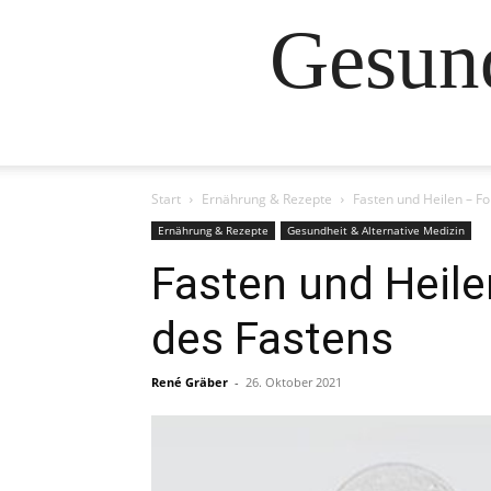
Gesund
Start
Ernährung & Rezepte
Fasten und Heilen – F
Ernährung & Rezepte
Gesundheit & Alternative Medizin
Fasten und Heil
des Fastens
René Gräber
-
26. Oktober 2021