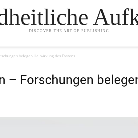
heitliche Auf
DISCOVER THE ART OF PUBLISHING
orschungen belegen Heilwirkung des Fastens
en – Forschungen belege