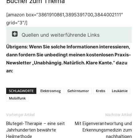
Bücher zum Thema
[amazon box=“3861910861,3895391700,3844002111″
grid=“3″/]
Quellen und weiterführende Links
Übrigens: Wenn Sie solche Informationen interessieren,
dann fordern Sie unbedingt meinen kostenlosen Praxis-
Newsletter „Unabhängig. Natürlich. Klare Kante.“ dazu
an:
SCHLAGWORTE
Elektrosmog
Gehirntumor
Krebs
Leukämie
Mobilfunk
Vorheriger Artikel
Nächster Artikel
Blutegel-Therapie – eine seit
Mit Eigenverantwortung und
Jahrhunderten bewährte
Erkennungsmedizin zum
Heilmethode
nachhaltigen