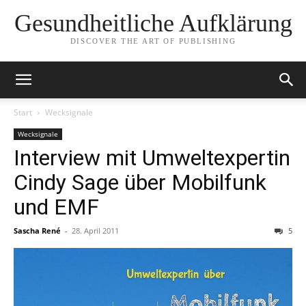
Gesundheitliche Aufklärung
DISCOVER THE ART OF PUBLISHING
Start
Wecksignale
Wecksignale
Interview mit Umweltexpertin
Cindy Sage über Mobilfunk
und EMF
Sascha René
-
28. April 2011
5