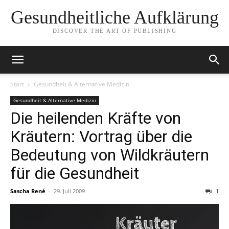
Gesundheitliche Aufklärung
DISCOVER THE ART OF PUBLISHING
Start
Gesundheit & Alternative Medizin
Gesundheit & Alternative Medizin
Die heilenden Kräfte von
Kräutern: Vortrag über die
Bedeutung von Wildkräutern
für die Gesundheit
Sascha René
-
29. Juli 2009
1