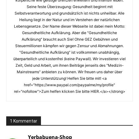
körperliche wie geistige Grenzen erweitern und intensiv leben.
Seine feste Überzeugung: Gesundheit beginnt mit
Selbstverantwortung und grundsätzlich ist nichts unheilbar. Alle
Heilung liegt in der Natur und im Verstehen der natürlichen
Lebensgesetze. Der Name dieser Webseite ist dabei mein Motto:
Gesundheitliche Aufklärung. Aber die "Gesundheitliche
Aufklärung" braucht auch Sie! Ohne GEZ Gebühren und
Steuermillionen kämpfen wir gegen Zensur und Abmahnungen.
"Gesundheitliche Aufklärung" ist vollkommen unabhängig,
überparteilich und kostenfrei (keine Paywall). Wir investieren viel
Zeit, Geld und Arbeit, um ihnen Beiträge jenseits des "Medizin-
Mainstreams" anbieten zu können. Wir freuen uns daher über
jede Unterstützung! Helfen Sie bitte mit! <a
href="https://www.paypal.com/paypalme/my/profile"
rel="nofollow">Zum helfen klicken Sie bitte HIER.</a></strong>
1 Kommentar
Yerbabuena-Shop