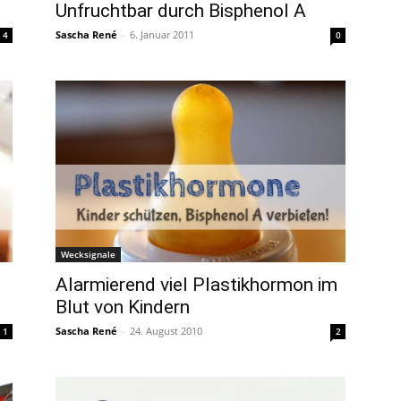
Unfruchtbar durch Bisphenol A
Sascha René
-
6. Januar 2011
4
0
Wecksignale
Alarmierend viel Plastikhormon im
Blut von Kindern
Sascha René
-
24. August 2010
1
2