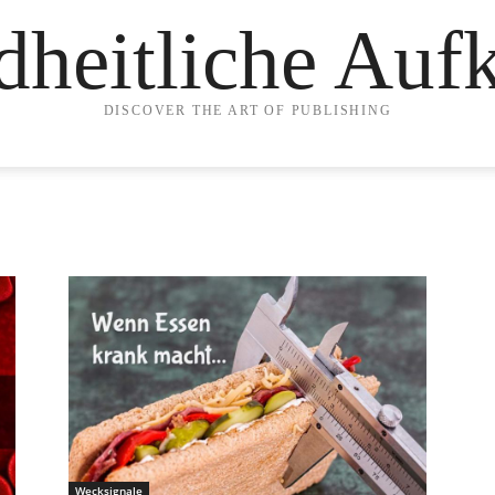
heitliche Auf
DISCOVER THE ART OF PUBLISHING
Wecksignale