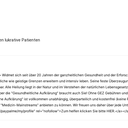
 lukrative Patienten
idmet sich seit über 20 Jahren der ganzheitlichen Gesundheit und der Erfors
erliche wie geistige Grenzen erweitern und intensiv leben. Seine feste Überzeug
lbar. Alle Heilung liegt in der Natur und im Verstehen der natürlichen Lebensgese
ber die "Gesundheitliche Aufklärung" braucht auch Sie! Ohne GEZ Gebühren und
Aufklärung" ist vollkommen unabhängig, überparteilich und kostenfrei (keine Pay
 "Medizin-Mainstreams" anbieten zu können. Wir freuen uns daher über jede Unter
paypalme/my/profile" rel="nofollow">Zum helfen klicken Sie bitte HIER.</a></