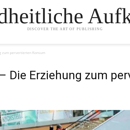
heitliche Auf
DISCOVER THE ART OF PUBLISHING
ng zum pervertierten Konsum
– Die Erziehung zum per