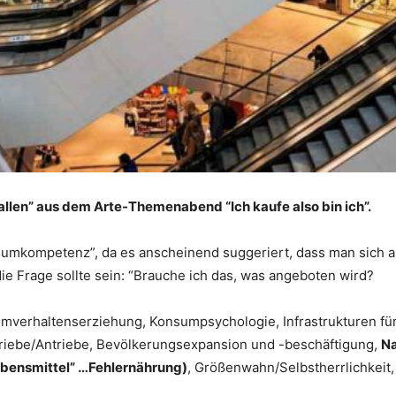
len” aus dem Arte-Themenabend “Ich kaufe also bin ich”.
mkompetenz”, da es anscheinend suggeriert, dass man sich auf
ie Frage sollte sein: “Brauche ich das, was angeboten wird?
mverhaltenserziehung, Konsumpsychologie, Infrastrukturen fü
riebe/Antriebe, Bevölkerungsexpansion und -beschäftigung,
Na
Lebensmittel” …Fehlernährung)
, Größenwahn/Selbstherrlichkeit,