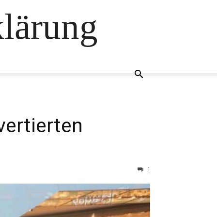
klärung
vertierten
1