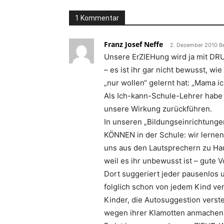
1 Kommentar
Franz Josef Neffe
2. Dezember 2010 B
Unsere ErZIEHung wird ja mit DRUC
– es ist ihr gar nicht bewusst, w
„nur wollen“ gelernt hat: „Mama ich wi
Als Ich-kann-Schule-Lehrer habe i
unsere Wirkung zurückführen.
In unseren „Bildungseinrichtunge
KÖNNEN in der Schule: wir lerne
uns aus den Lautsprechern zu Hau
weil es ihr unbewusst ist – gute Vo
Dort suggeriert jeder pausenlos 
folglich schon von jedem Kind ve
Kinder, die Autosuggestion verst
wegen ihrer Klamotten anmachen w