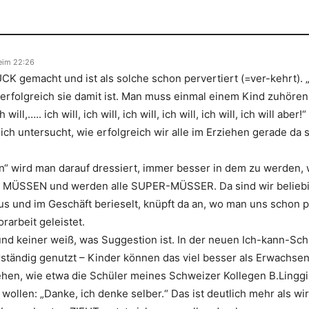
eim 22:26
K gemacht und ist als solche schon pervertiert (=ver-kehrt). „
ie erfolgreich sie damit ist. Man muss einmal einem Kind zuhör
ll,….. ich will, ich will, ich will, ich will, ich will, ich will aber!“
ch untersucht, wie erfolgreich wir alle im Erziehen gerade da s
n“ wird man darauf dressiert, immer besser in dem zu werden,
n MÜSSEN und werden alle SUPER-MÜSSER. Da sind wir beliebig
s und im Geschäft berieselt, knüpft da an, wo man uns schon p
rarbeit geleistet.
und keiner weiß, was Suggestion ist. In der neuen Ich-kann-Sc
rständig genutzt – Kinder können das viel besser als Erwachsen
ehen, wie etwa die Schüler meines Schweizer Kollegen B.Linggi
ollen: „Danke, ich denke selber.“ Das ist deutlich mehr als wi