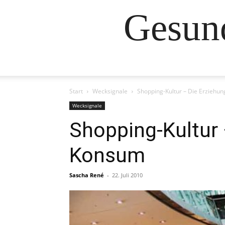
Gesund
Start
Wecksignale
Shopping-Kultur – Die Erziehu
Wecksignale
Shopping-Kultur 
Konsum
Sascha René
-
22. Juli 2010