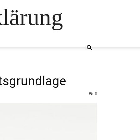
klärung
ftsgrundlage
0