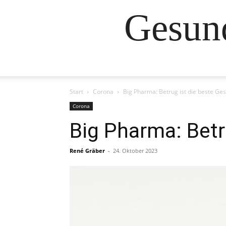
Gesund
Start
Corona
Big Pharma: Betrug ist die beste Ge
Corona
Big Pharma: Betr
René Gräber
-
24. Oktober 2023