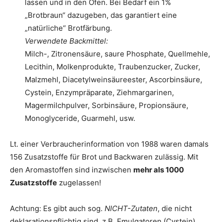
lassen und in den Ofen. Bei Bedarf ein 1%
„Brotbraun“ dazugeben, das garantiert eine
„natürliche“ Brotfärbung.
Verwendete Backmittel:
Milch-, Zitronensäure, saure Phosphate, Quellmehle,
Lecithin, Molkenprodukte, Traubenzucker, Zucker,
Malzmehl, Diacetylweinsäureester, Ascorbinsäure,
Cystein, Enzympräparate, Ziehmargarinen,
Magermilchpulver, Sorbinsäure, Propionsäure,
Monoglyceride, Guarmehl, usw.
Lt. einer Verbraucherinformation von 1988 waren damals
156 Zusatzstoffe für Brot und Backwaren zulässig. Mit
den Aromastoffen sind inzwischen
mehr als 1000
Zusatzstoffe
zugelassen!
Achtung: Es gibt auch sog.
NICHT-Zutaten
, die nicht
deklarationspflichtig sind, z.B. Emulgatoren (Cystein).