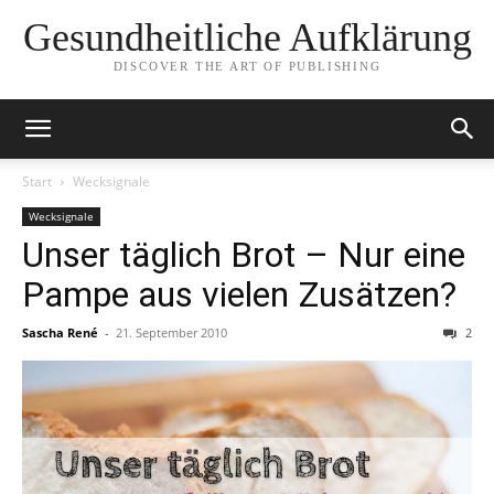
Gesundheitliche Aufklärung
DISCOVER THE ART OF PUBLISHING
Start
Wecksignale
Wecksignale
Unser täglich Brot – Nur eine
Pampe aus vielen Zusätzen?
Sascha René
-
21. September 2010
2