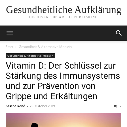
Gesundheitliche Aufklärung
DISCOVER THE ART OF PUBLISHING
Start
Gesundheit & Alternative Medizin
Gesundheit & Alternative Medizin
Vitamin D: Der Schlüssel zur
Stärkung des Immunsystems
und zur Prävention von
Grippe und Erkältungen
Sascha René
-
25. Oktober 2009
7