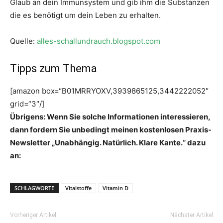
Glaub an dein Immunsystem und gib ihm die Substanzen
die es benötigt um dein Leben zu erhalten.
Quelle:
alles-schallundrauch.blogspot.com
Tipps zum Thema
[amazon box=“B01MRRYOXV,3939865125,3442222052″
grid=“3″/]
Übrigens: Wenn Sie solche Informationen interessieren,
dann fordern Sie unbedingt meinen kostenlosen Praxis-
Newsletter „Unabhängig. Natürlich. Klare Kante.“ dazu
an:
SCHLAGWORTE
Vitalstoffe
Vitamin D
Vorheriger Artikel
Nächster Artikel