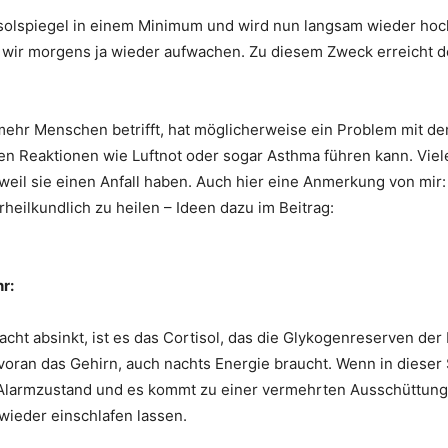
isolspiegel in einem Minimum und wird nun langsam wieder hoc
en wir morgens ja wieder aufwachen. Zu diesem Zweck erreicht 
 mehr Menschen betrifft, hat möglicherweise ein Problem mit d
hen Reaktionen wie Luftnot oder sogar Asthma führen kann. Viele
eil sie einen Anfall haben. Auch hier eine Anmerkung von mir
heilkundlich zu heilen – Ideen dazu im Beitrag:
r:
ht absinkt, ist es das Cortisol, das die Glykogenreserven der
 voran das Gehirn, auch nachts Energie braucht. Wenn in dieser 
n Alarmzustand und es kommt zu einer vermehrten Ausschüttung
wieder einschlafen lassen.