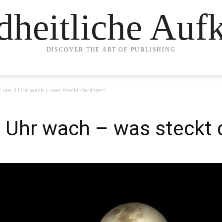
heitliche Auf
DISCOVER THE ART OF PUBLISHING
 um 3 Uhr wach – was steckt dahinter?
 Uhr wach – was steckt 