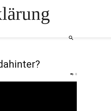
klärung
dahinter?
0