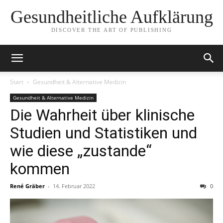
Gesundheitliche Aufklärung
DISCOVER THE ART OF PUBLISHING
Start
Gesundheit & Alternative Medizin
Gesundheit & Alternative Medizin
Die Wahrheit über klinische
Studien und Statistiken und
wie diese „zustande“
kommen
René Gräber
-
14. Februar 2022
0