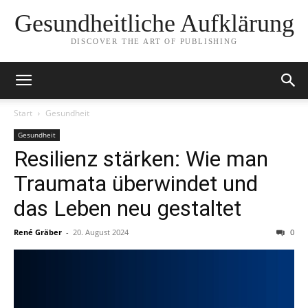
Gesundheitliche Aufklärung
DISCOVER THE ART OF PUBLISHING
Start
Gesundheit
Gesundheit
Resilienz stärken: Wie man
Traumata überwindet und
das Leben neu gestaltet
René Gräber
-
20. August 2024
0