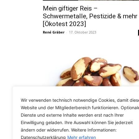
Mein giftiger Reis –
Schwermetalle, Pestizide & mehr
[Ökotest 2023]
René Gräber
-
17. Oktober 2023
Wir verwenden technisch notwendige Cookies, damit dies
Website und der Mitgliederbereich funktionieren. Optional
Testberichte
Dienste und externe Inhalte werden erst nach Ihrer
Giftige und radioaktive Paranüsse
Einwilligung geladen. Ihre Auswahl können Sie jederzeit
[Ökotest 2023]
ändern oder widerrufen. Weitere Informationen:
Datenschutzerklärung
Mehr erfahren
René Gräber
-
20. April 2023