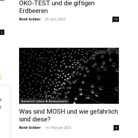
ÖKO-TEST und die giftigen
Erdbeeren
René Gräber
-
26. Juni 2023
15
2
e
Natürlich Leben & Bewusstsein
e
Was sind MOSH und wie gefährlich
sind diese?
?
René Gräber
-
14. Februar 2023
0
2