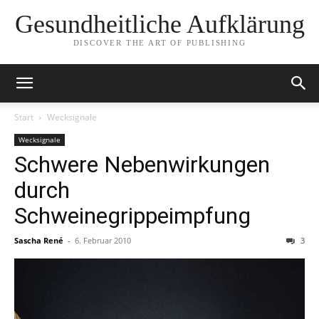
Gesundheitliche Aufklärung
DISCOVER THE ART OF PUBLISHING
Start
Wecksignale
Wecksignale
Schwere Nebenwirkungen
durch
Schweinegrippeimpfung
Sascha René
-
6. Februar 2010
3