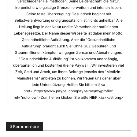
verschiedener Heilmethoden. Seine Leidenschaft: die Natur,
körperliche wie geistige Grenzen erweitern und intensiv leben.
Seine feste Überzeugung: Gesundheit beginnt mit
Selbstverantwortung und grundsätzlich ist nichts unheilbar. Alle
Heilung liegt in der Natur und im Verstehen der natürlichen
Lebensgesetze. Der Name dieser Webseite ist dabei mein Motto:
Gesundheitliche Aufklärung. Aber die "Gesundheitliche
Aufklärung" braucht auch Sie! Ohne GEZ Gebühren und
Steuermillionen kämpfen wir gegen Zensur und Abmahnungen.
"Gesundheitliche Aufklärung" ist vollkommen unabhängig,
überparteilich und kostenfrei (keine Paywall). Wir investieren viel
Zeit, Geld und Arbeit, um ihnen Beiträge jenseits des "Medizin-
Mainstreams" anbieten zu können. Wir freuen uns daher über
jede Unterstützung! Helfen Sie bitte mit! <a
href="https://www.paypal.com/paypalme/my/profile"
rel="nofollow">Zum helfen klicken Sie bitte HIER.</a></strong>
3 Kommentare