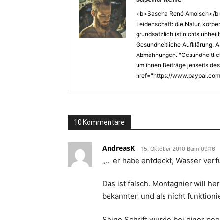
<b>Sascha René Amolsch</b> W
Leidenschaft: die Natur, körp
grundsätzlich ist nichts unhei
Gesundheitliche Aufklärung. A
Abmahnungen. "Gesundheitliche 
um ihnen Beiträge jenseits des
href="https://www.paypal.com/
10 Kommentare
AndreasK
15. Oktober 2010 Beim 09:16
„… er habe entdeckt, Wasser verf
Das ist falsch. Montagnier will h
bekannten und als nicht funktion
Seine Schrift wurde bei einer pee