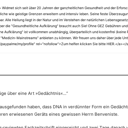
idmet sich seit über 20 Jahren der ganzheitlichen Gesundheit und der Erfors
erliche wie geistige Grenzen erweitern und intensiv leben. Seine feste Überzeug
lbar. Alle Heilung liegt in der Natur und im Verstehen der natürlichen Lebensgese
ber die "Gesundheitliche Aufklärung" braucht auch Sie! Ohne GEZ Gebühren und
Aufklärung" ist vollkommen unabhängig, überparteilich und kostenfrei (keine Pay
 "Medizin-Mainstreams" anbieten zu können. Wir freuen uns daher über jede Unter
paypalme/my/profile" rel="nofollow">Zum helfen klicken Sie bitte HIER.</a></
üge über eine Art »Gedächtnis«…“
erausgefunden haben, dass DNA in verdünnter Form ein Gedächtn
ieren erwiesenen Geräts eines gewissen Herrn Benveniste.
r-reviewten Fachzeitschrift eingereicht und zwei Tage danach ver