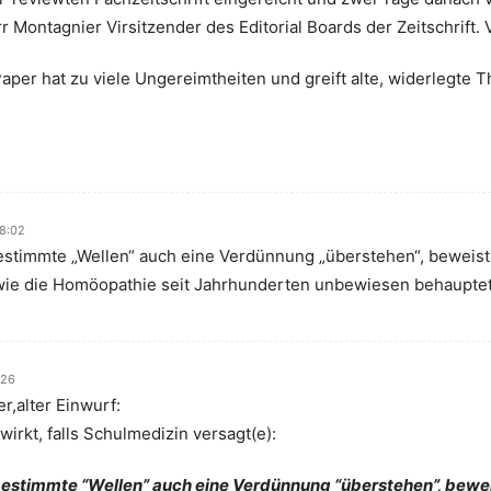
r Montagnier Virsitzender des Editorial Boards der Zeitschrift. V
Paper hat zu viele Ungereimtheiten und greift alte, widerlegte 
18:02
timmte „Wellen“ auch eine Verdünnung „überstehen“, beweist 
wie die Homöopathie seit Jahrhunderten unbewiesen behauptet
:26
r,alter Einwurf:
irkt, falls Schulmedizin versagt(e):
stimmte “Wellen” auch eine Verdünnung “überstehen”, beweis