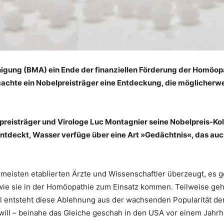
igung (BMA) ein Ende der finanziellen Förderung der Homöopath
hte ein Nobelpreisträger eine Entdeckung, die möglicherwe
lpreisträger und Virologe Luc Montagnier seine Nobelpreis-K
 entdeckt, Wasser verfüge über eine Art »Gedächtnis«, das a
meisten etablierten Ärzte und Wissenschaftler überzeugt, es 
wie sie in der Homöopathie zum Einsatz kommen. Teilweise geh
l entsteht diese Ablehnung aus der wachsenden Popularität der
ill – beinahe das Gleiche geschah in den USA vor einem Jahrh