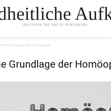
heitliche Auf
DISCOVER THE ART OF PUBLISHING
aftliche Grundlage der Homöopathie
he Grundlage der Homöo