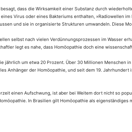
esagt, dass die Wirksamkeit einer Substanz durch wiederhol
eines Virus oder eines Bakteriums enthalten, »Radiowellen im 
ssen und sie in organisierte Strukturen umwandeln. Diese Mol
llen selbst nach vielen Verdünnungsprozessen im Wasser erhal
nschaftler legt es nahe, dass Homöopathie doch eine wissenschaf
ie jährlich um etwa 20 Prozent. Über 30 Millionen Menschen 
es Anhänger der Homöopathie, und seit dem 19. Jahrhundert ist 
eit einen Aufschwung, ist aber bei Weitem dort nicht so populä
möopathie. In Brasilien gilt Homöopathie als eigenständiges 
.