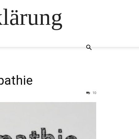
klärung
pathie
10