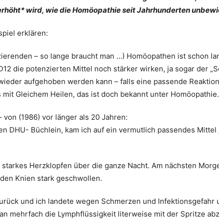
rhöht* wird, wie die Homöopathie seit Jahrhunderten unbewi
piel erklären:
izierenden – so lange braucht man …) Homöopathen ist schon 
12 die potenzierten Mittel noch stärker wirken, ja sogar der „S
wieder aufgehoben werden kann – falls eine passende Reaktion
 mit Gleichem Heilen, das ist doch bekannt unter Homöopathie.
von (1986) vor länger als 20 Jahren:
en DHU- Büchlein, kam ich auf ein vermutlich passendes Mittel „
 starkes Herzklopfen über die ganze Nacht. Am nächsten Morg
u den Knien stark geschwollen.
zurück und ich landete wegen Schmerzen und Infektionsgefahr 
man mehrfach die Lymphflüssigkeit literweise mit der Spritze ab