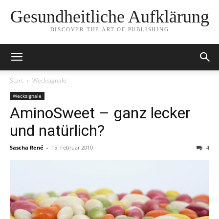
Gesundheitliche Aufklärung
DISCOVER THE ART OF PUBLISHING
Start
Wecksignale
Wecksignale
AminoSweet – ganz lecker
und natürlich?
Sascha René
-
15. Februar 2010
4