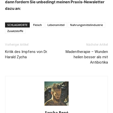
dann fordern Sie unbedingt meinen Praxis-Newsletter
dazu an:
SCHLAGWORTE
Fleisch
Lebensmittel
Nahrungsmittelindustrie
Zusatzstoffe
Vorheriger Artikel
Nächster Artikel
Kritik des Impfens von Dr.
Madentherapie – Wunden
Harald Zycha
heilen besser als mit
Antibiotika
Sascha René