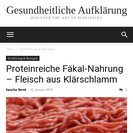
Gesundheitliche Aufklärung
DISCOVER THE ART OF PUBLISHING
Start
Ernährung & Rezepte
Ernährung & Rezepte
Proteinreiche Fäkal-Nahrung
– Fleisch aus Klärschlamm
Sascha René
-
6. Januar 2010
1